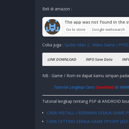
Genre Game
:
Puzzle
Beli di amazon :
Publisher
:
MumboJumbo
Release Date
:
2007
The app was not found in the st
Ukuran Game
:
15 MB
(ISO)
Go to store
Google websearch
Mode
:
Single-player
Coba juga :
Spider-Man 2 : Video Game ( PPSS
Offline
LINK DOWNLOAD
INFO Save Data
INF
Story Mode Completed.
Infinite Time.
Handphone ( Xiaomi MI 8 )
Download 7 Won
NB : Game / Rom ini dapat kamu simpan pada
CARA PASANG SAVE DATA DI SEMUA GAME 
CARA CHEAT SEMUA GAME PPSSPP : KLIK DIS
Tutorial Lengkap Cara
Download
di WWW
Download Save Data
Tutorial lengkap tentang PSP di ANDROID bisa 
CARA INSTALL / BERMAIN SEMUA GAME P
CARA SETTING SEMUA GAME PPSSPP JADI