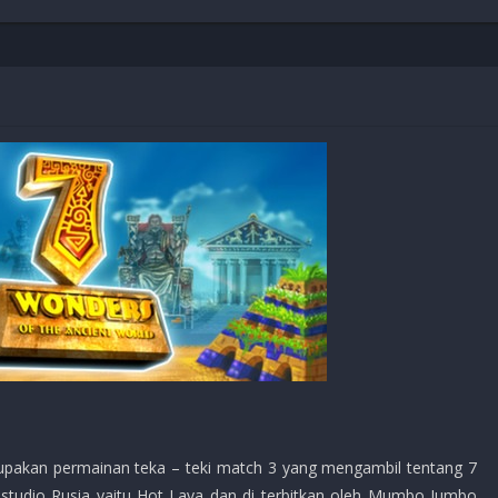
Shooter
Stealth
Strategy
Survival
PS
pakan permainan teka – teki match 3 yang mengambil tentang 7
 studio Rusia yaitu Hot Lava dan di terbitkan oleh Mumbo Jumbo