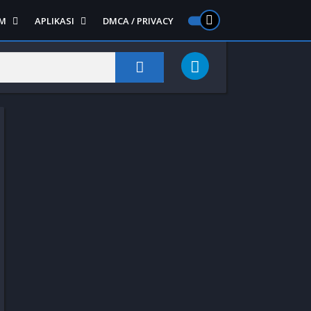
M
APLIKASI
DMCA / PRIVACY
PS 2
ntendo DS
Semua APLIKASI
Semua Game NDS
Alat
RPG
Art&Design
Shooter
Emulator
Side Scrolling
Foto
Survival
Internet
1
Video
Semua Game PS 1
Sosial
Action
Adventure
Card
Fighting
Horror