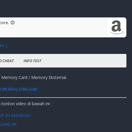
ore. 🙁
PP )
O CHEAT
INFO
TEST
ders of the Ancient World PPSSPP
 Memory Card / Memory Eksternal.
PPSSPP
INI
.MCDEVILSTAR.COM
 7 Wonders of the Ancient World PPSSP
tonton video di bawah ini :
SP DI ANDROID
 LANCAR