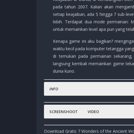
pada tahun 2007. Kalian akan mengambi
setiap keajaiban, ada 5 hingga 7 sub-le
lebih. Terdapat dua mode permainan: M
untuk memainkan level apa pun yang tela
Kenapa game ini aku bagikan? menginga
waktu kecil pada komputer tetangga yang
di temukan pada permainan sekarang, t
langsung kembali memainkan game teka 
dunia kuno.
INFO
Nama Game
:
7 Wonders of the Ancient Worl
Status :
Normal
SCREENSHOOT
VIDEO
Platfrom
:
PPSSPP, Android , PC
Emulator :
PPSSPP
Download Gratis 7 Wonders of the Ancient W