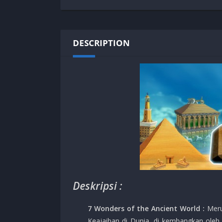
SPEK KENTANG
Puzzle
Shooter
Racing
Sport
Remastered
DESCRIPTION
Story Rich
Rougelike
Strategy
RPG
Survival
Shooter
Visual Novel
Simulation
Support Gamepad
Sport
Strategy
Survival
Visual Novel
Deskripsi :
7 Wonders of the Ancient World :
Meru
Keajaiban di Dunia, di kembangkan oleh