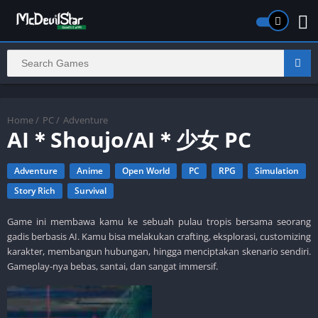
Home
/
PC
/
Adventure
AI＊Shoujo/AI＊少女 PC
Adventure
Anime
Open World
PC
RPG
Simulation
Story Rich
Survival
Game ini membawa kamu ke sebuah pulau tropis bersama seorang
gadis berbasis AI. Kamu bisa melakukan crafting, eksplorasi, customizing
karakter, membangun hubungan, hingga menciptakan skenario sendiri.
Gameplay-nya bebas, santai, dan sangat immersif.