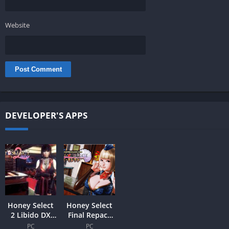
Website
DEVELOPER'S APPS
Honey Select
Honey Select
2 Libido DX
Final Repack
English PC
3.5 All DLCs
PC
PC