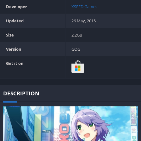
Developer
XSEED Games
Updated
26 May, 2015
Size
2.2GB
Version
GOG
Get it on
DESCRIPTION