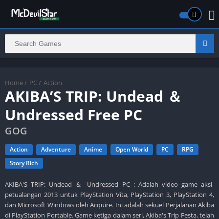
Home
/
PC
/
Action
AKIBA’S TRIP: Undead ＆
Undressed Free PC
GOG
Action
Adventure
Anime
Open World
PC
RPG
Story Rich
AKIBA'S TRIP: Undead ＆ Undressed PC : Adalah video game aksi-
petualangan 2013 untuk PlayStation Vita, PlayStation 3, PlayStation 4,
dan Microsoft Windows oleh Acquire. Ini adalah sekuel Perjalanan Akiba
di PlayStation Portable. Game ketiga dalam seri, Akiba's Trip Festa, telah