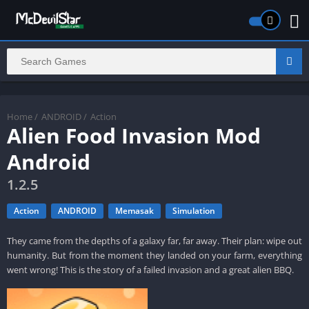
Home
/
ANDROID
/
Action
Alien Food Invasion Mod
Android
1.2.5
Action
ANDROID
Memasak
Simulation
They came from the depths of a galaxy far, far away. Their plan: wipe out
humanity. But from the moment they landed on your farm, everything
went wrong! This is the story of a failed invasion and a great alien BBQ.