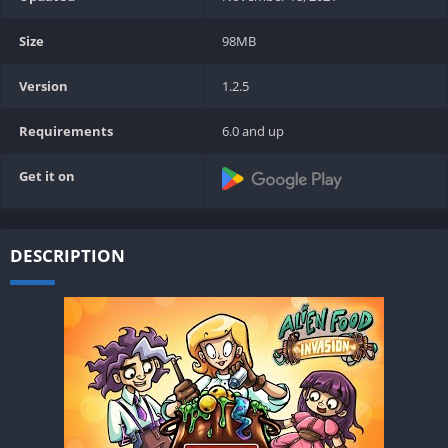
Size
98MB
Version
1.2.5
Requirements
6.0 and up
Get it on
DESCRIPTION