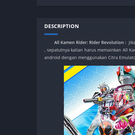
SPEK KENTANG
Puzzle
Shooter
Racing
Sport
Remastered
DESCRIPTION
Story Rich
Rougelike
Strategy
RPG
All Kamen Rider: Rider Revolution
:
Jika
Survival
Shooter
, sepatutnya kalian harus memainkan All Ka
Visual Novel
Simulation
android dengan menggunakan Citra Emulato
Support Gamepad
Sport
Strategy
Survival
Visual Novel