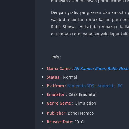
mungkin akan melawan paran kamen ride
Dengan grafis yang keren dan smooth 
wajib di mainkan untuk kalian para pe
Rider Showa , Heisei dan Amazon .Kali
di tambah Form yang banyak dapat kalia
Info :
Nama Game
:
All Kamen Rider: Rider Revo
Status :
Normal
Platfrom
:
Nintendo 3DS , Android , PC
Emulator :
Citra Emulator
Genre Game
:
Simulation
Publisher
:
Bandi Namco
Release Date
:
2016