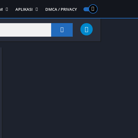
M
APLIKASI
DMCA / PRIVACY
PS 2
ntendo DS
Semua APLIKASI
Semua Game NDS
Alat
RPG
Art&Design
Shooter
Emulator
ide Scrolling
Foto
Survival
Internet
1
Video
Semua Game PS 1
Sosial
Action
Adventure
Card
Fighting
Horror