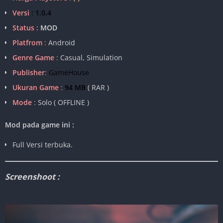
Versi
: 1.0.4
Status :
MOD
Platfrom
:
Android
Genre Game
:
Casual, Simulation
Publisher
:
GameHouse
Ukuran Game
:
94 MB
( RAR )
Mode
:
Solo ( OFFLINE )
Mod pada game ini :
Full Versi terbuka.
Screenshoot :