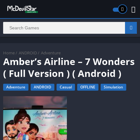
Home
/
ANDROID
/
Adventure
Amber’s Airline – 7 Wonders
( Full Version ) ( Android )
Adventure
ANDROID
Casual
OFFLINE
Simulation