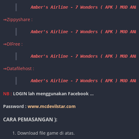
Amber's Airline - 7 Wonders ( APK ) MOD AND
⇒Zippyshare :
Amber's Airline - 7 Wonders ( 
APK 
)
 MOD AND
⇒DlFree :
Amber's Airline - 7 Wonders ( 
APK 
)
 MOD AND
⇒Datafilehost :
Amber's Airline - 7 Wonders ( 
APK
)
 MOD AND
NB :
LOGIN lah menggunakan Facebook …
Password :
www.mcdevilstar.com
CARA PEMASANGAN ):
1. Download file game di atas.