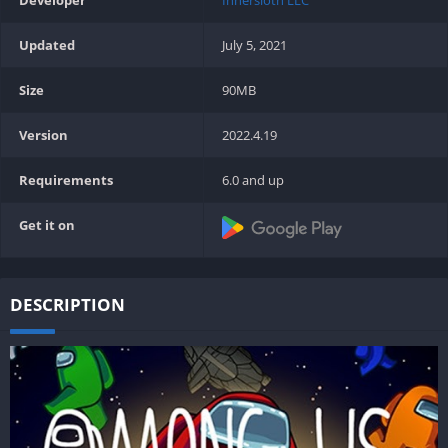
Updated
July 5, 2021
Size
90MB
Version
2022.4.19
Requirements
6.0 and up
Get it on
DESCRIPTION