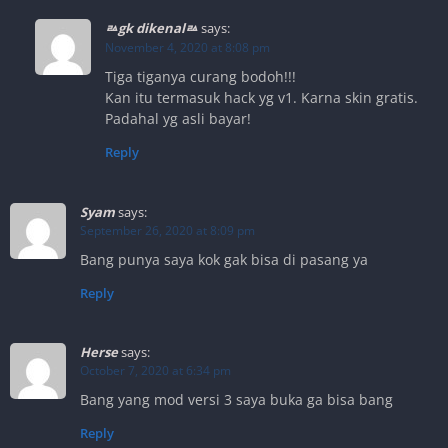
ㅬgk dikenalㅬ
says:
November 4, 2020 at 8:08 pm
Tiga tiganya curang bodoh!!!
Kan itu termasuk hack yg v1. Karna skin gratis.
Padahal yg asli bayar!
Reply
Syam
says:
September 26, 2020 at 8:09 pm
Bang punya saya kok gak bisa di pasang ya
Reply
Herse
says:
October 7, 2020 at 6:34 pm
Bang yang mod versi 3 saya buka ga bisa bang
Reply