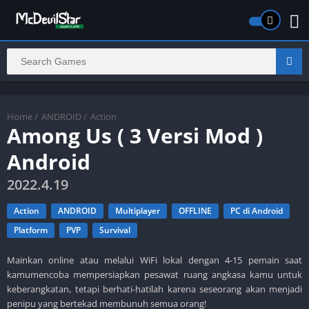
Home
/
ANDROID
/
Action
Among Us ( 3 Versi Mod )
Android
2022.4.19
Action
ANDROID
Multiplayer
OFFLINE
PC di Android
Platform
PVP
Survival
Mainkan online atau melalui WiFi lokal dengan 4-15 pemain saat
kamumencoba mempersiapkan pesawat ruang angkasa kamu untuk
keberangkatan, tetapi berhati-hatilah karena seseorang akan menjadi
penipu yang bertekad membunuh semua orang!