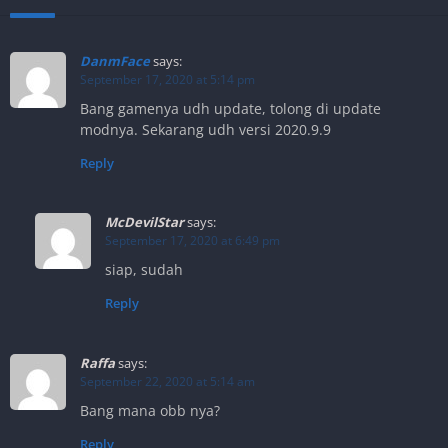
DanmFace
says:
September 17, 2020 at 5:14 pm
Bang gamenya udh update, tolong di update
modnya. Sekarang udh versi 2020.9.9
Reply
McDevilStar
says:
September 17, 2020 at 6:49 pm
siap, sudah
Reply
Raffa
says:
September 22, 2020 at 5:14 am
Bang mana obb nya?
Reply