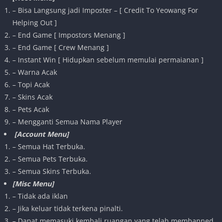
– Bisa Langsung jadi Imposter – [ Credit To Yeowang For
Helping Out ]
– End Game [ Impostors Menang ]
– End Game [ Crew Menang ]
– Instant Win [ Hidupkan sebelum memulai permaianan ]
– Warna Acak
– Topi Acak
– Skins Acak
– Pets Acak
– Mengganti Semua Nama Player
[Account Menu]
– Semua Hat Terbuka.
– Semua Pets Terbuka.
– Semua Skins Terbuka.
[Misc Menu]
– Tidak ada iklan
– Jika keluar tidak terkena pinalti.
– Dapat memasuki kembali ruangan yang telah membanned.