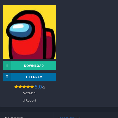
DOWNLOAD
TELEGRAM
5.0
/5
Votes:
1
Report
Developer
Innersloth LLC