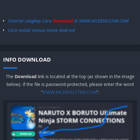
–
Android 4.2+
Tidak Support
Tutorial Lengkap Cara
Download
di WWW.MCDEVILSTAR.COM
Cara Install Semua Game Android
INFO DOWNLOAD
The
Download
link is located at the top (as shown in the image
below). If the file is password-protected, please enter the word
“
WWW.MCDEVILSTAR.COM
“.