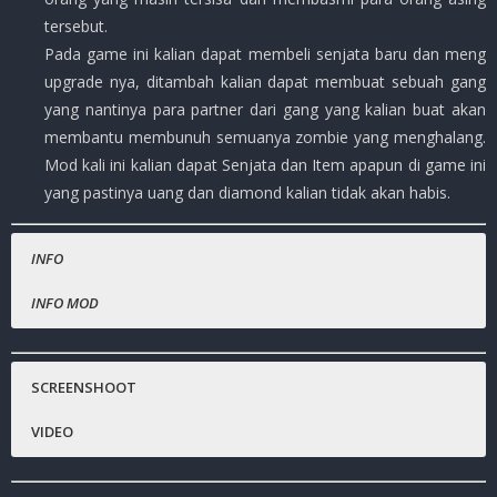
tersebut.
Pada game ini kalian dapat membeli senjata baru dan meng
upgrade nya, ditambah kalian dapat membuat sebuah gang
yang nantinya para partner dari gang yang kalian buat akan
membantu membunuh semuanya zombie yang menghalang.
Mod kali ini kalian dapat Senjata dan Item apapun di game ini
yang pastinya uang dan diamond kalian tidak akan habis.
INFO
INFO MOD
Nama Game
Coin / Uang tidak terbatas.
:
Anger of Stick 5
Status :
Diamond tidak terbatas.
MOD
SCREENSHOOT
Platfrom
:
Android
VIDEO
Genre Game
:
Action
,
Arcade
Developer
:
J-Park