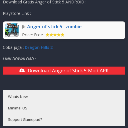
Download Gratis Anger of Stick 5
ANDROID :
Publisher
:
J-Park
Release Date
:
23 Oktober 2013
Playstore Link :
Ukuran Game
:
22MB
( ZIP )
Anger of stick 5 : zombie
Mode
:
Solo+
Price:
Free
Coba juga :
Dragon Hills 2
LINK DOWNLOAD :
Download Anger of Stick 5 Mod APK
Whats New
Minimal OS
Support Gamepad?