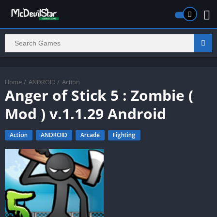
Home
/
ANDROID
/
Action
Anger of Stick 5 : Zombie (
Mod ) v.1.1.29 Android
Action
ANDROID
Arcade
Fighting