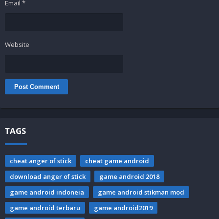
Email
*
Website
TAGS
cheat anger of stick
cheat game android
download anger of stick
game android 2018
game android indoneia
game android stikman mod
game android terbaru
game android2019