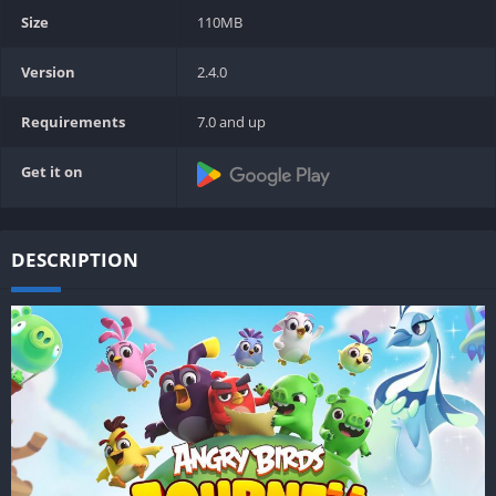
Size
110MB
Version
2.4.0
Requirements
7.0 and up
Get it on
DESCRIPTION