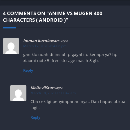
4 COMMENTS ON "ANIME VS MUGEN 400
CHARACTERS ( ANDROID )"
imman kurniawan
says:
March 17, 2020 at 4:06 pm
gan,klo udah di instal tp gagal itu kenapa ya? hp
xiaomi note 5. free storage masih 8 gb.
Reply
McDevilStar
says:
March 18, 2020 at 11:42 am
Cba cek lgi penyimpanan nya.. Dan hapus bbrpa
lagi..
Reply