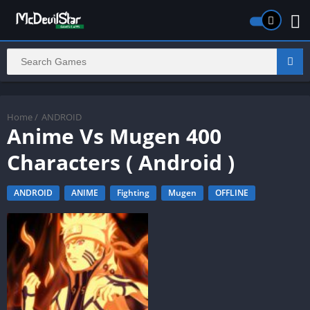
Home
/
ANDROID
Anime Vs Mugen 400
Characters ( Android )
ANDROID
ANIME
Fighting
Mugen
OFFLINE