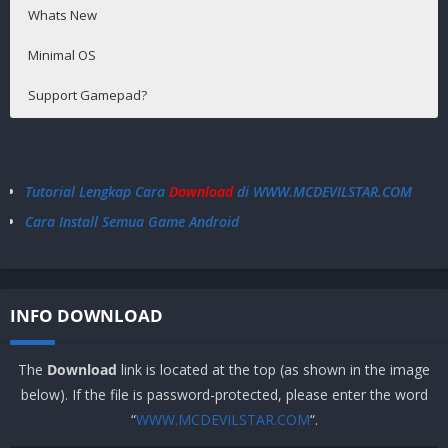
Whats New
Minimal OS
Support Gamepad?
Various bug fixes and stability improvements.
Android 7.0+
Support √
Tutorial Lengkap Cara
Download
di WWW.MCDEVILSTAR.COM
Cara Install Semua Game Android
INFO DOWNLOAD
The
Download
link is located at the top (as shown in the image
below). If the file is password-protected, please enter the word
“
WWW.MCDEVILSTAR.COM
“.