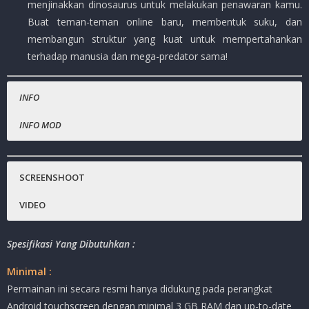
menjinakkan dinosaurus untuk melakukan penawaran kamu.
Buat teman-teman online baru, membentuk suku, dan
membangun struktur yang kuat untuk mempertahankan
terhadap manusia dan mega-predator sama!
INFO
INFO MOD
Nama Game
Amber tidak terbatas.
:
ARK: Survival Evolved
Harga Playstore
:
( – )
SCREENSHOOT
Status :
MOD
VIDEO
Platfrom
:
Android
Genre Game
:
Action , Adventure, Survival
Spesifikasi Yang Dibutuhkan :
Publisher
:
Studio Wildcard
Minimal :
Ukuran Game
:
2.0 G
B ( RAR )
Permainan ini secara resmi hanya didukung pada perangkat
Mode
:
Solo ( OFFLINE )
Android touchscreen dengan minimal 3 GB RAM dan up-to-date