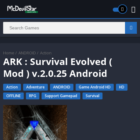
Home
/
ANDROID
/
Action
ARK : Survival Evolved (
Mod ) v.2.0.25 Android
Action
Adventure
ANDROID
Game Android HD
HD
OFFLINE
RPG
Support Gamepad
Survival