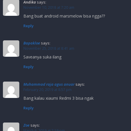
Andika
says:
November 10, 2018 at 7:20 am
Bang buat android marsmelow bisa ngga??
Reply
Bapakloe
says:
November 25, 2018 at 8:41 am
Saveanya suka ilang
Reply
Muhammad raja agus anuar
says:
February 20, 2019 at 8:57 pm
Bang kalau xiaumi Redmi 3 bisa ngak
Reply
Zoe
says:
March 6, 2019 at 7:19 pm