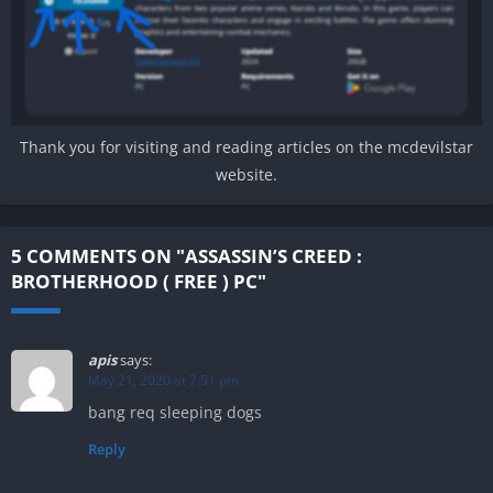
Thank you for visiting and reading articles on the mcdevilstar
website.
5 COMMENTS ON "ASSASSIN’S CREED :
BROTHERHOOD ( FREE ) PC"
apis
says:
May 21, 2020 at 7:51 pm
bang req sleeping dogs
Reply