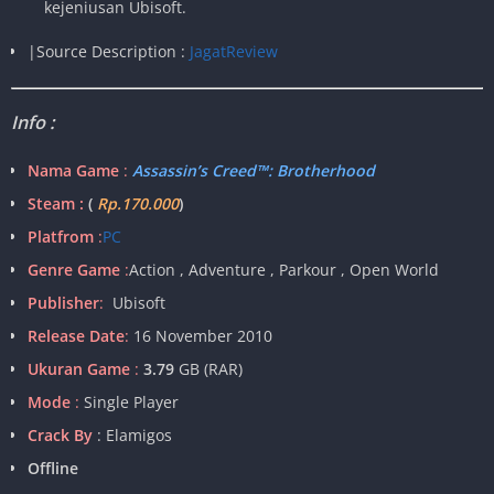
kejeniusan Ubisoft.
|Source Description :
JagatReview
Info :
Nama Game
:
Assassin’s Creed™: Brotherhood
Steam :
(
Rp.170.000
)
Platfrom
:
PC
Genre Game
:
Action , Adventure , Parkour , Open World
Publisher
:
Ubisoft
Release Date
:
16 November 2010
Ukuran Game
:
3.79
GB (RAR)
Mode
:
Single Player
Crack By
: Elamigos
Offline