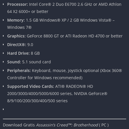
Processor:
Intel Core® 2 Duo E6700 2.6 GHz or AMD Athlon
64 X2 6000+ or better
Memory:
1.5 GB Windows® XP / 2 GB Windows Vista® –
Windows 7®
Graphics:
GeForce 8800 GT or ATI Radeon HD 4700 or better
DirectX®:
9.0
Hard Drive:
8 GB
Sound:
5.1 sound card
Peripherals:
Keyboard, mouse, joystick optional (Xbox 360®
Controller for Windows recommended)
Supported Video Cards:
ATI® RADEON® HD
2000/3000/4000/5000/6000 series, NVIDIA GeForce®
8/9/100/200/300/400/500 series
Download Gratis
Assassin’s Creed™: Brotherhood
( PC )