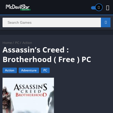
Home
/
PC
/
Action
Assassin’s Creed :
Brotherhood ( Free ) PC
Action
Adventure
PC