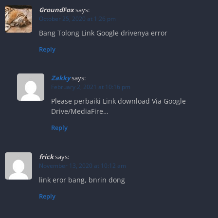
GroundFox
says:
October 25, 2020 at 1:26 pm
Bang Tolong Link Google drivenya error
Reply
Zakky
says:
February 2, 2021 at 10:16 pm
Please perbaiki Link download Via Google
Drive/MediaFire…
Reply
frick
says:
November 13, 2020 at 10:12 am
link eror bang, bnrin dong
Reply