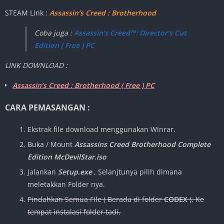
STEAM Link :
Assassin’s Creed : Brotherhood
Coba juga :
Assassin’s Creed™: Director’s Cut
Edition ( Free ) PC
LINK DOWNLOAD :
Assassin’s Creed : Brotherhood ( Free ) PC
CARA PEMASANGAN :
Ekstrak file download menggunakan Winrar.
Buka / Mount
Assassins Creed Brotherhood Complete
Edition McDevilStar.iso
Jalankan
Setup.exe
, Selanjtunya pilih dimana
meletakkan Folder nya.
Pindahkan Semua File
( Berada di folder
CODEX
), Ke
tempat instalasi folder tadi.