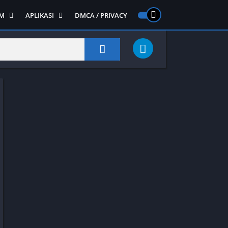
M
APLIKASI
DMCA / PRIVACY
PS 2
ntendo DS
Semua APLIKASI
Semua Game NDS
Alat
RPG
Art&Design
Shooter
Emulator
ide Scrolling
Foto
Survival
Internet
1
Video
Semua Game PS 1
Sosial
Action
Adventure
Card
Fighting
Horror