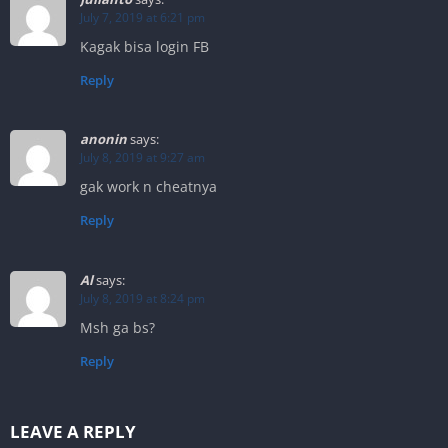
July 7, 2019 at 6:21 pm
Kagak bisa login FB
Reply
anonin
says:
July 8, 2019 at 9:27 am
gak work n cheatnya
Reply
Al
says:
July 8, 2019 at 8:24 pm
Msh ga bs?
Reply
LEAVE A REPLY