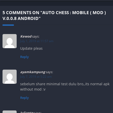
5 COMMENTS ON "AUTO CHESS : MOBILE ( MOD )
V.0.0.8 ANDROID"
Kewod
says:
July 1, 2019 at 11:57 am
Update pleas
Reply
ayamkampung
says:
July 7, 2019 at 5:22 am
sebelum share minimal test dulu bro,,its normal apk
without mod :v
Reply
Julianto
says: