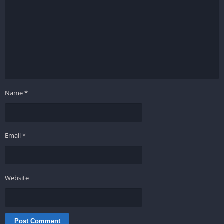
Name
*
Email
*
Website