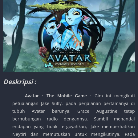
Deskripsi :
Avatar : The Mobile Game
: Gim ini mengikuti
petualangan Jake Sully, pada perjalanan pertamanya di
tubuh Avatar barunya. Grace Augustine tetap
berhubungan radio dengannya. Sambil menandai
endapan yang tidak tergoyahkan, Jake memperhatikan
Neytiri dan memutuskan untuk mengikutinya. Pada