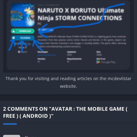
Thank you for visiting and reading articles on the mcdevilstar
website.
2 COMMENTS ON "AVATAR : THE MOBILE GAME (
FREE ) ( ANDROID )"