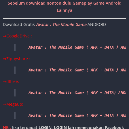
Sebelum download nonton dulu Gameplay Game Android
Lainnya
Download Gratis
Avatar : The Mobile Game
ANDROID
⇒GoogleDrive :
Avatar : The Mobile Game ( APK 
+ DATA 
) AND
⇒Zippyshare :
Avatar : The Mobile Game ( APK + DATA ) AND
⇒dlfree:
Avatar : The Mobile Game ( 
APK 
+ DATA
) 
ANDR
⇒Megaup:
Avatar : The Mobile Game ( APK + DATA ) AND
NB :
Jika terdapat
LOGIN, LOGIN lah menggunakan Facebook