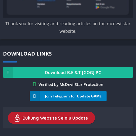
Thank you for visiting and reading articles on the mcdevilstar
website.
DOWNLOAD LINKS
Download B.E.S.T [GOG] PC
Verified by McDevilStar Protection
Join Telegram for Update GAME
Dukung Website Selalu Update