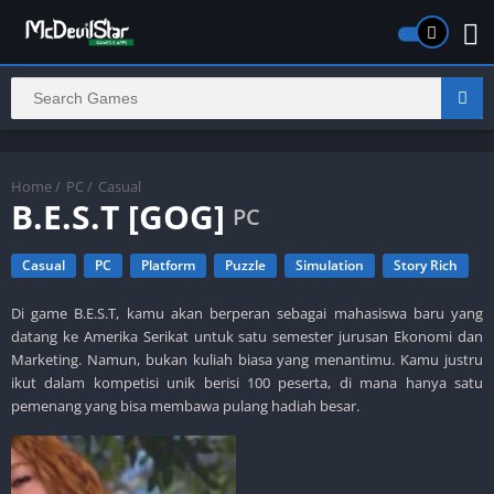
Home
/
PC
/
Casual
B.E.S.T [GOG]
PC
Casual
PC
Platform
Puzzle
Simulation
Story Rich
Di game B.E.S.T, kamu akan berperan sebagai mahasiswa baru yang
datang ke Amerika Serikat untuk satu semester jurusan Ekonomi dan
Marketing. Namun, bukan kuliah biasa yang menantimu. Kamu justru
ikut dalam kompetisi unik berisi 100 peserta, di mana hanya satu
pemenang yang bisa membawa pulang hadiah besar.