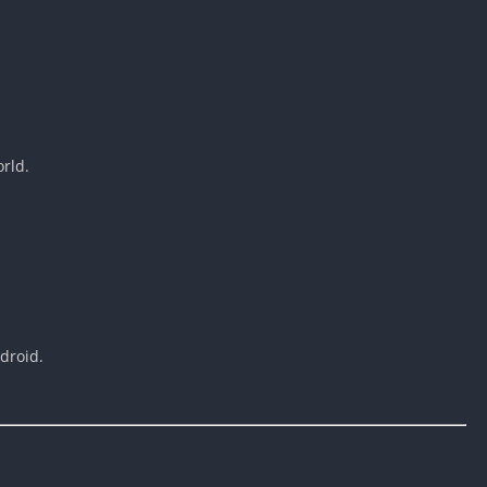
rld.
droid.