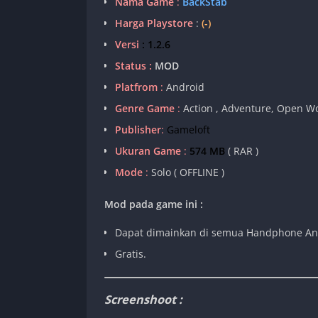
Nama Game
:
BackStab
Harga Playstore
:
(-)
Versi
: 1.2.6
Status :
MOD
Platfrom
:
Android
Genre Game
:
Action , Adventure, Open Wo
Publisher
:
Gameloft
Ukuran Game
:
574 MB
( RAR )
Mode
:
Solo ( OFFLINE )
Mod pada game ini :
Dapat dimainkan di semua Handphone An
Gratis.
Screenshoot :