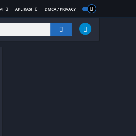
M
APLIKASI
DMCA / PRIVACY
PS 2
ntendo DS
Semua APLIKASI
Semua Game NDS
Alat
RPG
Art&Design
Shooter
Emulator
ide Scrolling
Foto
Survival
Internet
1
Video
Semua Game PS 1
Sosial
Action
Adventure
Card
Fighting
Horror