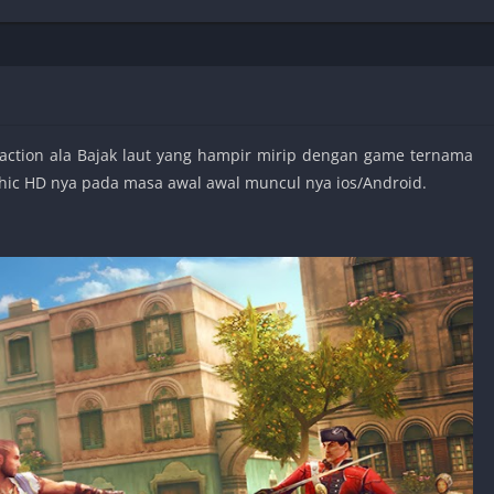
Shooter
Stealth
Strategy
Survival
tion ala Bajak laut yang hampir mirip dengan game ternama
phic HD nya pada masa awal awal muncul nya ios/Android.
PS