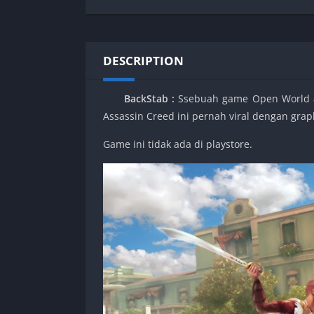
SPEK KENTANG
Puzzle
Shooter
Racing
Sport
Remastered
DESCRIPTION
Story Rich
Rougelike
Strategy
RPG
BackStab :
Ssebuah game Open World ac
Survival
Shooter
Assassin Creed ini pernah viral dengan gra
Visual Novel
Simulation
Game ini tidak ada di playstore.
Support Gamepad
Sport
Strategy
Survival
Visual Novel