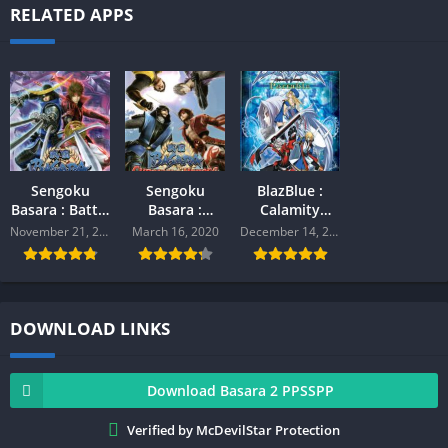
RELATED APPS
Sengoku
Sengoku
BlazBlue :
Basara : Battle
Basara :
Calamity
Heroes (
Chronicle
Trigger (
November 21, 2019
March 16, 2020
December 14, 2019
Cheat )
Heroes +Save
PPSSPP )
PPSSPP
Data ( PPSSPP
)
DOWNLOAD LINKS
Download Basara 2 PPSSPP
Verified by McDevilStar Protection