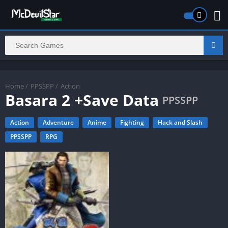
Home
/
PPSSPP
/
Action
Basara 2 +Save Data
PPSSPP
Action
Adventure
Anime
Fighting
Hack and Slash
PPSSPP
RPG