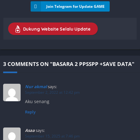
Join Telegram for Update GAME
Dukung Website Selalu Update
3 COMMENTS ON "BASARA 2 PPSSPP +SAVE DATA"
Nur akmal
says:
September 2, 2022 at 12:42 pm
Aku senang
Reply
Asaa
says:
September 15, 2025 at 7:46 pm