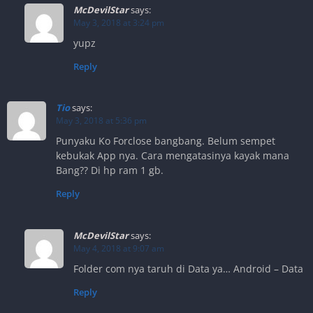
McDevilStar
says:
May 3, 2018 at 3:24 pm
yupz
Reply
Tio
says:
May 3, 2018 at 5:36 pm
Punyaku Ko Forclose bangbang. Belum sempet
kebukak App nya. Cara mengatasinya kayak mana
Bang?? Di hp ram 1 gb.
Reply
McDevilStar
says:
May 4, 2018 at 9:07 am
Folder com nya taruh di Data ya… Android – Data
Reply