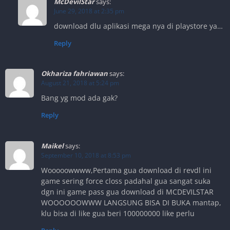
McDevilStar
says:
June 29, 2018 at 2:35 pm
download dlu aplikasi mega nya di playstore ya…
Reply
Okhariza fahriawan
says:
August 21, 2018 at 5:24 pm
Bang yg mod ada gak?
Reply
Maikel
says:
September 10, 2018 at 8:53 pm
Wooooowwww,Pertama gua download di revdl ini
game sering force closs padahal gua sangat suka
dgn ini game pass gua download di MCDEVILSTAR
WOOOOOOWWW LANGSUNG BISA DI BUKA mantap,
klu bisa di like gua beri 100000000 like perlu