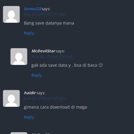
kamui23
says:
May 21, 2018 at 1:11 pm
Bang save datanya mana
Reply
McDevilStar
says:
May 22, 2018 at 7:54 am
gak ada save data y , bsa di baca 🙂
Reply
haidir
says:
June 28, 2018 at 9:29 pm
gimana cara download di mega
Reply