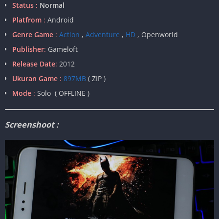
Status :
Normal
Platfrom
:
Android
Genre Game
:
Action
,
Adventure
,
HD
, Openworld
Publisher
:
Gameloft
Release Date
:
2012
Ukuran Game
:
897MB
( ZIP )
Mode
:
Solo ( OFFLINE )
Screenshoot :