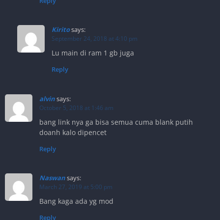
Reply
Kirito
says:
September 24, 2018 at 4:10 pm
Lu main di ram 1 gb juga
Reply
alvin
says:
October 5, 2018 at 1:46 am
bang link nya ga bisa semua cuma blank putih
doanh kalo dipencet
Reply
Naswan
says:
March 27, 2019 at 5:00 pm
Bang kaga ada yg mod
Reply