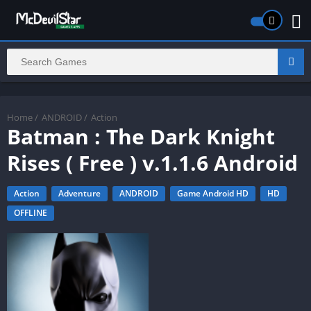
Home
/
ANDROID
/
Action
Batman : The Dark Knight
Rises ( Free ) v.1.1.6 Android
Action
Adventure
ANDROID
Game Android HD
HD
OFFLINE