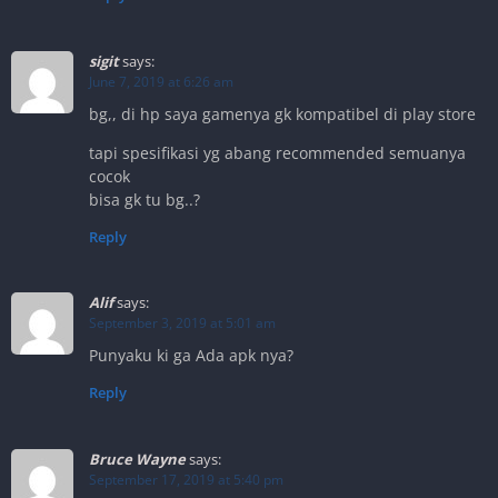
sigit
says:
June 7, 2019 at 6:26 am
bg,, di hp saya gamenya gk kompatibel di play store
tapi spesifikasi yg abang recommended semuanya
cocok
bisa gk tu bg..?
Reply
Alif
says:
September 3, 2019 at 5:01 am
Punyaku ki ga Ada apk nya?
Reply
Bruce Wayne
says:
September 17, 2019 at 5:40 pm