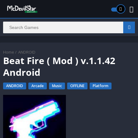
Home
/
ANDROID
Beat Fire ( Mod ) v.1.1.42
Android
ANDROID
Arcade
Music
OFFLINE
Platform