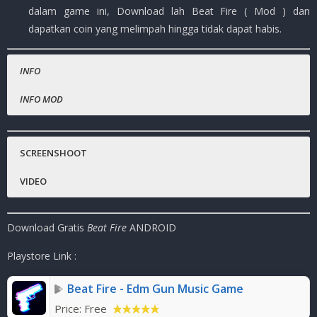
dalam game ini, Download lah Beat Fire ( Mod ) dan
dapatkan coin yang melimpah hingga tidak dapat habis.
INFO
INFO MOD
Nama Game
Coin tidak terbatas.
:
Beat Fire
Harga Playstore
:
( – )
SCREENSHOOT
Status :
MOD
VIDEO
Platfrom
:
Android
Genre Game
:
Music, Platform, Arcade
Download Gratis
Beat Fire
ANDROID
Publisher
:
Adaric Music
Ukuran Game
:
32
MB ( RAR )
Playstore Link :
Mode
:
Solo ( OFFLINE / ONLINE )
Beat Fire - Edm Gun Music Game
Price:
Free