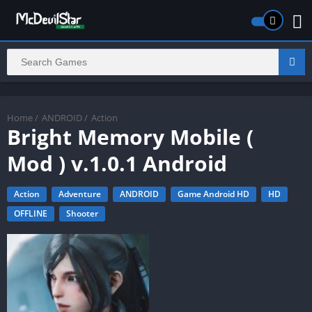
Home
/
ANDROID
/
Action
Bright Memory Mobile (
Mod ) v.1.0.1 Android
Action
Adventure
ANDROID
Game Android HD
HD
OFFLINE
Shooter