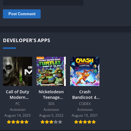
DEVELOPER'S APPS
Call of Duty
Nickelodeon
Crash
Modern
Teenage
Bandicoot 4:
Warfare II
Mutant Ninja
It’s About
PC
3DS
CODEX
2022 PC
Turtles 3DS
Time Free PC
Activision
Activision
Activision
August 14, 2025
August 5, 2022
August 15, 2021