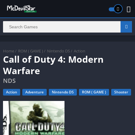
Home
/
ROM ( GAME )
/
Nintendo DS
/
Action
Call of Duty 4: Modern
Warfare
NDS
Action
Adventure
Nintendo DS
ROM ( GAME )
Shooter