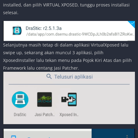
installed, dan pilih VIRTUAL XPOSED, tunggu proses installasi
selesai.
Selanjutnya masih tetap di dalam aplikasi VirtualXposed lalu
swipe up, sekarang akan muncul 3 aplikasi, pilih
XposedInstaller lalu tekan menu pada Pojok Kiri Atas dan pilih
Framework lalu centang Jasi Patcher.