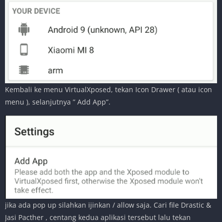
Kembali ke menu VirtualXposed, tekan Icon Drawer ( atau icon
menu ), selanjutnya ” Add App”.
jika ada pop up silahkan ijinkan / allow saja. Cari file Drastic &
Jasi Pacther , centang kedua aplikasi tersebut lalu tekan