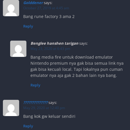
Golddener
says:
October 27, 2019 at 4:45 am
Bang rune factory 3 ama 2
Reply
Benglee hanshen tarigan
says:
May 23, 2020 at 6:43 pm
Bang media fire untuk download emulator
Nintendo premium nya gak bisa semua link nya
gak bisa kecuali local. Tapi lokalnya pun cuman
emulator nya aja gak 2 bahan lain nya bang.
Reply
??????????????
says:
May 29, 2020 at 12:40 pm
Bang kok gw keluar sendiri
Reply