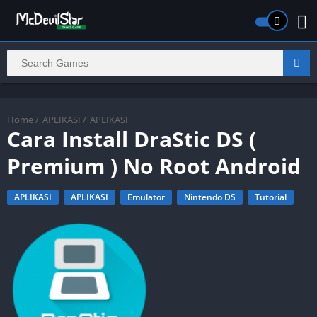
Home
/
APLIKASI
/
APLIKASI
Cara Install DraStic DS (
Premium ) No Root Android
APLIKASI
APLIKASI
Emulator
Nintendo DS
Tutorial