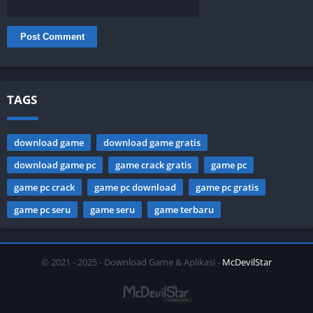
TAGS
download game
download game gratis
download game pc
game crack gratis
game pc
game pc crack
game pc download
game pc gratis
game pc seru
game seru
game terbaru
© 2021 - 2025 - Download Game & Aplikasi -
McDevilStar