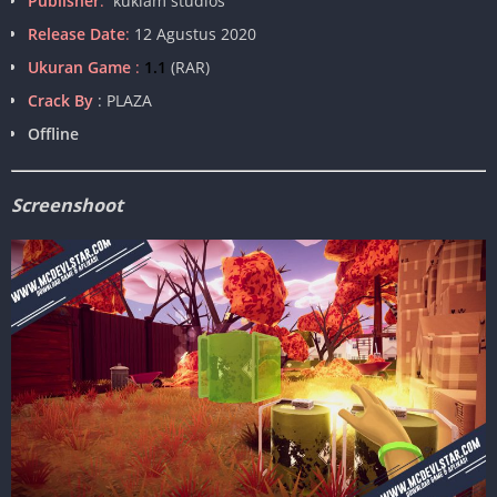
Publisher
:
kuklam studios
Release Date
:
12 Agustus 2020
Ukuran Game
:
1.1
(RAR)
Crack By
: PLAZA
Offline
Screenshoot