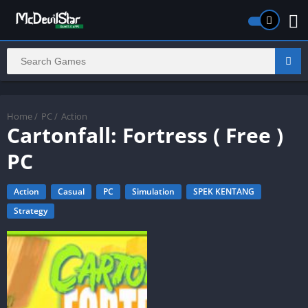
Home
/
PC
/
Action
Cartonfall: Fortress ( Free )
PC
Action
Casual
PC
Simulation
SPEK KENTANG
Strategy