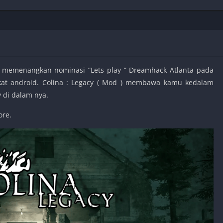
Shooter
Stealth
Strategy
Survival
memenangkan nominasi “Lets play ” Dreamhack Atlanta pada
gkat android. Colina : Legacy ( Mod ) membawa kamu kedalam
di dalam nya.
PS
ore.