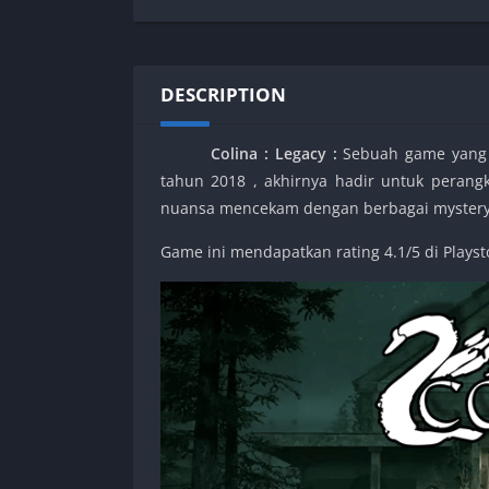
SPEK KENTANG
Puzzle
Shooter
Racing
Sport
Remastered
DESCRIPTION
Story Rich
Rougelike
Strategy
RPG
Colina : Legacy
:
Sebuah game yang 
Survival
Shooter
tahun 2018 , akhirnya hadir untuk peran
Visual Novel
Simulation
nuansa mencekam dengan berbagai mystery 
Support Gamepad
Game ini mendapatkan rating 4.1/5 di Playst
Sport
Strategy
Survival
Visual Novel