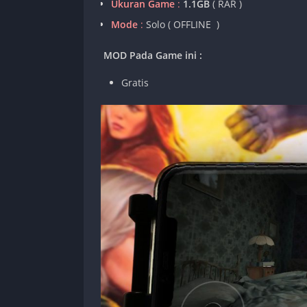
Ukuran Game
:
1.1GB
( RAR )
Mode
:
Solo ( OFFLINE )
MOD Pada Game ini :
Gratis