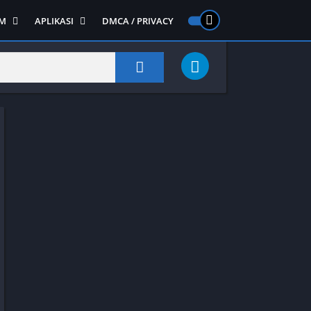
M
APLIKASI
DMCA / PRIVACY
PS 2
ntendo DS
Semua APLIKASI
Semua Game NDS
Alat
RPG
Art&Design
Shooter
Emulator
ide Scrolling
Foto
Survival
Internet
1
Video
Semua Game PS 1
Sosial
Action
Adventure
Card
Fighting
Horror