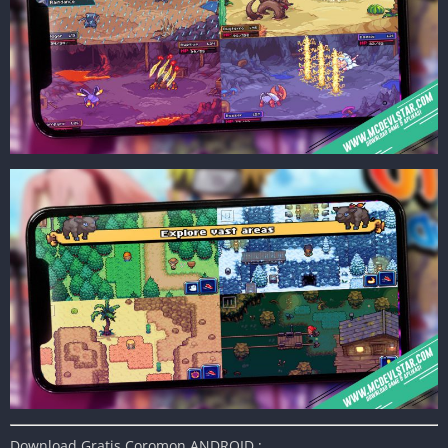
Download Gratis Coromon
ANDROID :