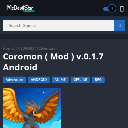
Home
/
ANDROID
/
Adventure
Coromon ( Mod ) v.0.1.7
Android
Adventure
ANDROID
ANIME
OFFLINE
RPG