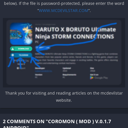
below). If the file is password-protected, please enter the word
“
WWW.MCDEVILSTAR.COM
“.
Thank you for visiting and reading articles on the mcdevilstar
website.
2 COMMENTS ON "COROMON ( MOD ) V.0.1.7
ANDROID"