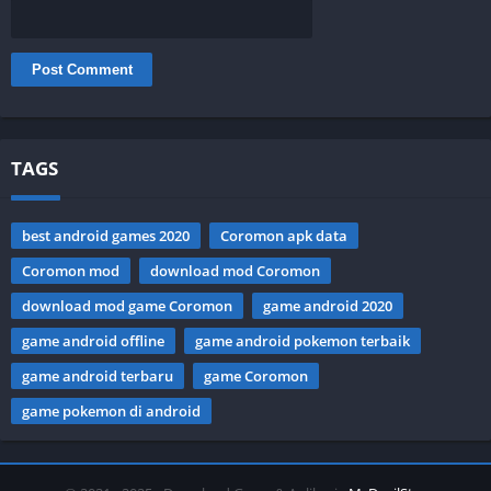
TAGS
best android games 2020
Coromon apk data
Coromon mod
download mod Coromon
download mod game Coromon
game android 2020
game android offline
game android pokemon terbaik
game android terbaru
game Coromon
game pokemon di android