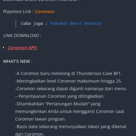
Playstore Link :
Coromon
Coba juga : 
Pokemon Quest Android
LINK DOWNLOAD :
Coromon APK
WHAT’S NEW
:
-A Coromon baru melolong di Thunderous Cave BF1.
-Meningkatkan level Coromon maksimum hingga 25.
-Coromon sekarang dapat diganti namanya dari menu.
– Penyimpanan Coromon yang ditingkatkan.
-Ditambahkan “Pertarungan Mudah” yang
memungkinkan Anda untuk mengganti Coromon saat
Coromon lawan pingsan.
-Basis data sekarang menunjukkan lokasi yang dikenal
dari Coromon.