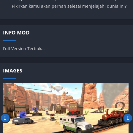
Pikirkan kamu akan pernah selesai menjelajahi dunia ini?
INFO MOD
Full Version Terbuka.
IMAGES