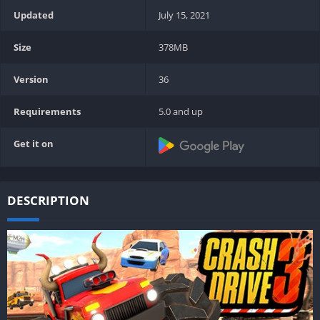
Updated
July 15, 2021
Size
378MB
Version
36
Requirements
5.0 and up
Get it on
DESCRIPTION