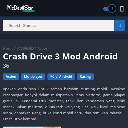
Home
/
ANDROID
/
Action
Crash Drive 3 Mod Android
36
Action
Multiplayer
PC di Android
Racing
Apakah Anda siap untuk taman bermain stunting mobil? Rasakan
kesenangan konyol dalam multipemain lintas platform, game jelajah
gratis ini! Kendarai truk monster, tank, dan kendaraan yang lebih
menakjubkan melintasi dunia terbuka yang luas. Naik level, mainkan
acara, dapatkan uang, buka kunci mobil baru, dan temukan rahasia....
Crash Drive kembali!