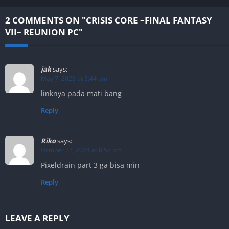
2 COMMENTS ON "CRISIS CORE –FINAL FANTASY
VII– REUNION PC"
jak
says:
May 7, 2023 at 3:44 am
linknya pada mati bang
Reply
Riko
says:
October 23, 2024 at 8:57 pm
Pixeldrain part 3 ga bisa min
Reply
LEAVE A REPLY