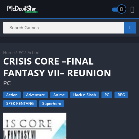
Home
/
PC
/
Action
CRISIS CORE –FINAL
FANTASY VII– REUNION
PC
Action
Adventure
Anime
Hack n Slash
PC
RPG
SPEK KENTANG
Superhero