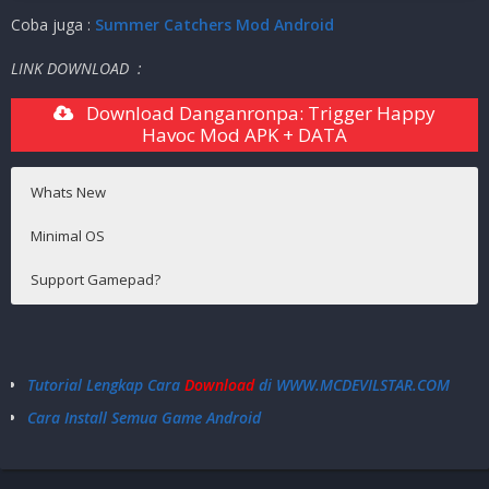
Coba juga :
Summer Catchers Mod Android
LINK DOWNLOAD :
Download Danganronpa: Trigger Happy
Havoc Mod APK + DATA
Whats New
Minimal OS
Support Gamepad?
Android 5.1+
Support Gamepad
Tutorial Lengkap Cara
Download
di WWW.MCDEVILSTAR.COM
Cara Install Semua Game Android