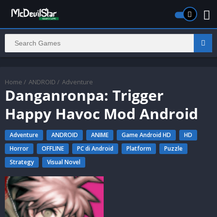
Home
/
ANDROID
/
Adventure
Danganronpa: Trigger
Happy Havoc Mod Android
Adventure
ANDROID
ANIME
Game Android HD
HD
Horror
OFFLINE
PC di Android
Platform
Puzzle
Strategy
Visual Novel