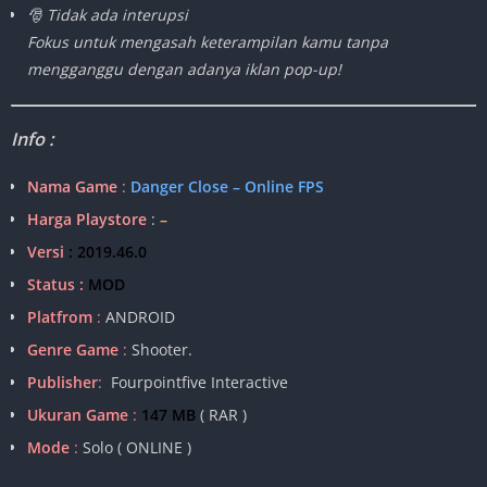
🎅 Tidak ada interupsi
Fokus untuk mengasah keterampilan kamu tanpa
mengganggu dengan adanya iklan pop-up!
Info :
Nama Game
:
Danger Close – Online FPS
Harga Playstore
:
–
Versi
: 2019.46.0
Status :
MOD
Platfrom
:
ANDROID
Genre Game
:
Shooter.
Publisher
:
Fourpointfive Interactive
Ukuran Game
:
147 MB
( RAR )
Mode
:
Solo ( ONLINE )