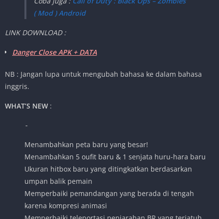
Coba juga :
Call of Duty : Black Ops – Zombies
( Mod ) Android
LINK DOWNLOAD :
Danger Close APK + DATA
NB : Jangan lupa untuk mengubah bahasa ke dalam bahasa
inggris.
WHAT’S NEW
:
-
Menambahkan peta baru yang besar!
Menambahkan 5 oufit baru & 1 senjata huru-hara baru
Ukuran hitbox baru yang ditingkatkan berdasarkan
umpan balik pemain
Memperbaiki pemandangan yang berada di tengah
karena kompresi animasi
Memperbaiki teleportasi penjarahan BR yang terjatuh