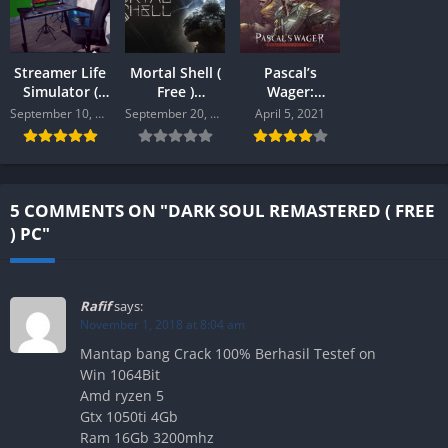
Streamer Life
Mortal Shell (
Pascal’s
Simulator (
Free )
Wager:
Free ) PC
v.1.09227 PC
Definitive
September 10, 2020
September 20, 2020
April 5, 2021
Edition Free
PC
5 COMMENTS ON "DARK SOUL REMASTERED ( FREE
) PC"
Rafif
says:
November 1, 2018 at 8:04 am
Mantap bang Crack 100% Berhasil Testef on
Win 1064Bit
Amd ryzen 5
Gtx 1050ti 4Gb
Ram 16Gb 3200mhz