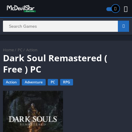
Home
/
PC
/
Action
Dark Soul Remastered (
Free ) PC
Action
Adventure
PC
RPG