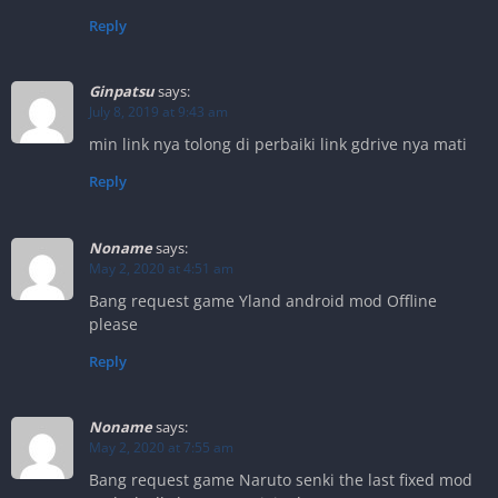
Reply
Ginpatsu
says:
July 8, 2019 at 9:43 am
min link nya tolong di perbaiki link gdrive nya mati
Reply
Noname
says:
May 2, 2020 at 4:51 am
Bang request game Yland android mod Offline
please
Reply
Noname
says:
May 2, 2020 at 7:55 am
Bang request game Naruto senki the last fixed mod