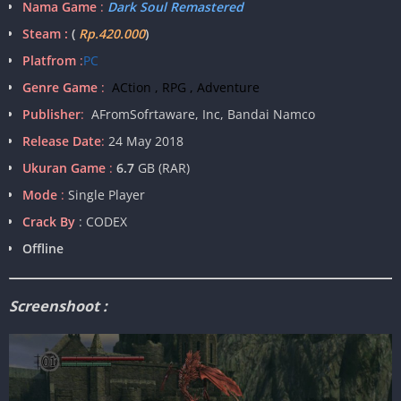
Nama Game
:
Dark Soul Remastered
Steam :
(
Rp.420.000
)
Platfrom
:
PC
Genre Game
:
ACtion , RPG , Adventure
Publisher
:
AFromSofrtaware, Inc, Bandai Namco
Release Date
:
24 May 2018
Ukuran Game
:
6.7
GB (RAR)
Mode
:
Single Player
Crack By
: CODEX
Offline
Screenshoot :