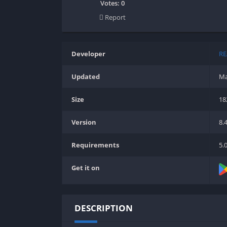
SPEK KENTANG
Puzzle
Votes:
0
Report
Shooter
Racing
Sport
Remastered
Story Rich
Rougelike
Developer
RE
Strategy
RPG
Updated
Ma
Survival
Shooter
Visual Novel
Simulation
Size
1
Support Gamepad
Version
8.
Sport
Strategy
Requirements
5.
Survival
Get it on
Visual Novel
DESCRIPTION