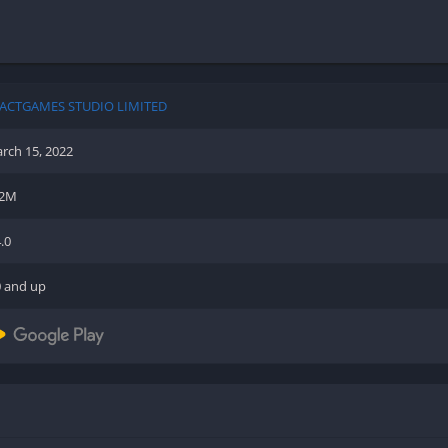
Shooter
Stealth
Strategy
Survival
ACTGAMES STUDIO LIMITED
rch 15, 2022
82M
PS
4.0
0 and up