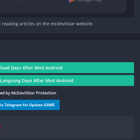
d reading articles on the mcdevilstar website.
oad Days After Mod Android
Langsung Days After Mod Android
ied by McDevilStar Protection
oin Telegram for Update GAME