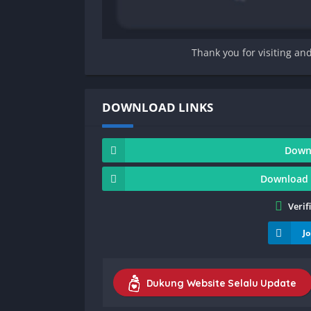
Thank you for visiting an
DOWNLOAD LINKS
Downl
Download 
Verif
J
Dukung Website Selalu Update