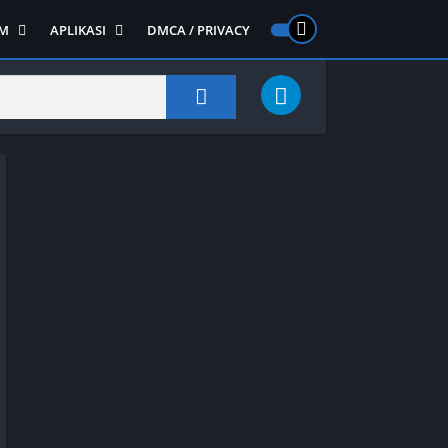
M
APLIKASI
DMCA / PRIVACY
PS 2
ntendo DS
Semua APLIKASI
Semua Game NDS
Alat
RPG
Art&Design
Shooter
Emulator
ide Scrolling
Foto
Survival
Internet
1
Video
Semua Game PS 1
Sosial
Action
Adventure
Card
Fighting
Horror