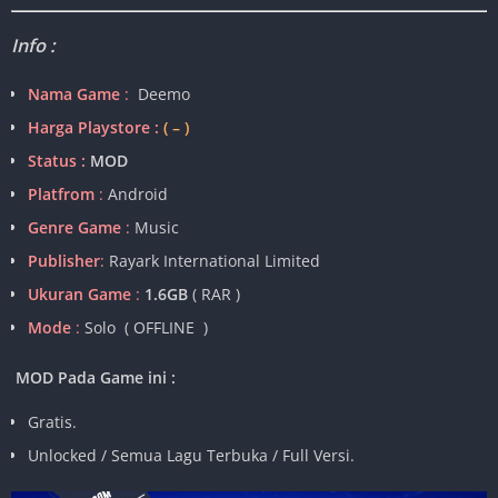
Info :
Nama Game
:
Deemo
Harga Playstore :
( – )
Status :
MOD
Platfrom
:
Android
Genre Game
:
Music
Publisher
:
Rayark International Limited
Ukuran Game
:
1.6GB
( RAR )
Mode
:
Solo ( OFFLINE )
MOD Pada Game ini :
Gratis.
Unlocked / Semua Lagu Terbuka / Full Versi.