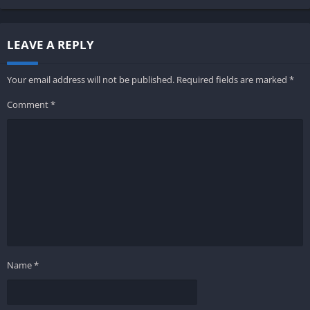
LEAVE A REPLY
Your email address will not be published.
Required fields are marked
*
Comment
*
Name
*