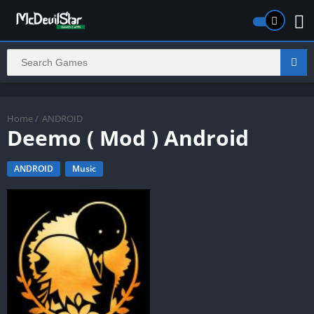
Home
/
ANDROID
Deemo ( Mod ) Android
ANDROID
Music