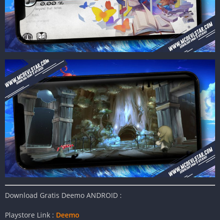
Download Gratis Deemo ANDROID :
Playstore Link :
Deemo