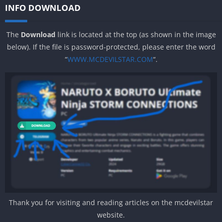
INFO DOWNLOAD
The
Download
link is located at the top (as shown in the image
below). If the file is password-protected, please enter the word
“
WWW.MCDEVILSTAR.COM
“.
Thank you for visiting and reading articles on the mcdevilstar
website.