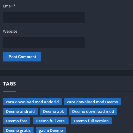
Email
*
Website
TAGS
cara download mod andorid
cara download mod Deemo
Deemo android
Deemo apk
Deemo download mod
Deemo free
Deemo full versi
Deemo full version
Deemo gratis
gaem Deemo