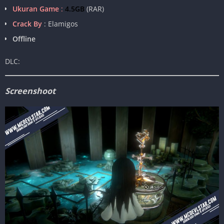
Ukuran Game
:
4.5GB
(RAR)
Crack By
: Elamigos
Offline
DLC:
Screenshoot