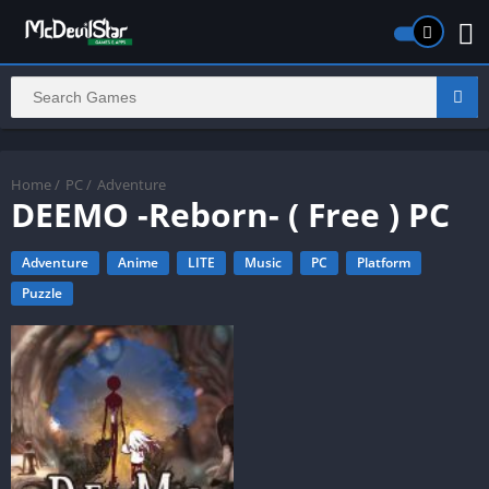
Home
/
PC
/
Adventure
DEEMO -Reborn- ( Free ) PC
Adventure
Anime
LITE
Music
PC
Platform
Puzzle