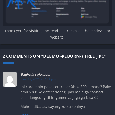
Thank you for visiting and reading articles on the mcdevilstar
website.
2 COMMENTS ON "DEEMO -REBORN- ( FREE ) PC"
Baginda raja
says:
June 28, 2021 at 7:31 pm
Ini cara main pake controller Xbox 360 gimana? Pake
emu x360 ke detect doang, pas main ga connect…
coba langsung di in-gamenya juga ga bisa 🙁
Mohon dibalas, sayang kuota soalnya