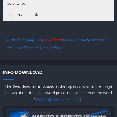
Minimal OS
Support Gamepad?
Bug fixes and other improvements to game performance
Android 4.4+
Tidak Support
Tutorial Lengkap Cara
Download
di WWW.MCDEVILSTAR.COM
Cara Install Semua Game Android
INFO DOWNLOAD
The
Download
link is located at the top (as shown in the image
below). If the file is password-protected, please enter the word
“
WWW.MCDEVILSTAR.COM
“.