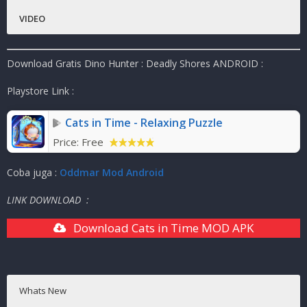
Status :
Dollar tidak terbats.
MOD
VIDEO
Platfrom
:
ANDROID
Genre Game
:
Shooter, Pvp
Download Gratis Dino Hunter : Deadly Shores ANDROID :
Publisher
:
Glu
Ukuran Game
:
78 MB
( RAR )
Playstore Link :
Mode
:
Solo ( Online )
Cats in Time - Relaxing Puzzle
Price:
Free
Coba juga :
Oddmar Mod Android
LINK DOWNLOAD :
Download Cats in Time MOD APK
Whats New