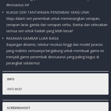
dinosaurus ini!
KUASAI SERI TANTANGAN PENEMBAK YANG UNIK
Maju dalam seri penembak untuk memenangkan senapan,
senapan laras ganda dan senapan serbu. Bantai dan selesaikan
semua seri untuk hadiah yang lebih besar!
RASAKAN GAMBAR LUAR BIASA
Bayangan dinamis, tekstur resolusi tinggi dan model Jurassic
yang realistis semuanya bergabung untuk membuat game ini
menjadi game penembak dinosaurus yang paling bagus di
perangkat selulermu!
INFO
INFO MOD
Nama Game
Uang tidak terbatas.
:
Dino Hunter : Deadly Shores
Harga Playstore
Crystal tidak terbatas.
:
( Rp. – )
SCREENSHOOT