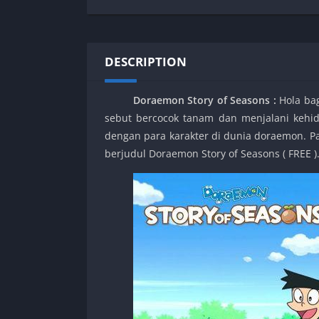
SPEK KENTANG
Puzzle
Shooter
Racing
Sport
Remastered
DESCRIPTION
Story Rich
Rougelike
Strategy
RPG
Doraemon Story of Seasons :
Hola ba
Survival
Shooter
sebut bercocok tanam dan menjalani kehid
Visual Novel
Simulation
dengan para karakter di dunia doraemon. P
Support Gamepad
berjudul Doraemon Story of Seasons ( FREE )
Sport
Strategy
Survival
Visual Novel