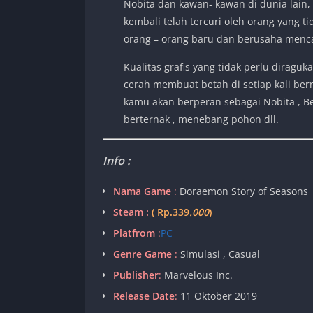
Nobita dan kawan- kawan di dunia lain
kembali telah tercuri oleh orang yang t
orang – orang baru dan berusaha mencar
Kualitas grafis yang tidak perlu diragu
cerah membuat betah di setiap kali ber
kamu akan berperan sebagai Nobita , Be
berternak , menebang pohon dll.
Info :
Nama Game
:
Doraemon Story of Seasons
Steam :
(
Rp.339
.000
)
Platfrom
:
PC
Genre Game
:
Simulasi , Casual
Publisher
:
Marvelous Inc.
Release Date
:
11 Oktober 2019