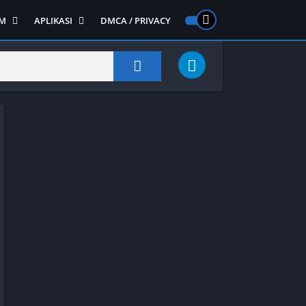
M
APLIKASI
DMCA / PRIVACY
PS 2
ntendo DS
Semua APLIKASI
Semua Game NDS
Alat
RPG
Art&Design
Shooter
Emulator
ide Scrolling
Foto
Survival
Internet
1
Video
Semua Game PS 1
Sosial
Action
Adventure
Card
Fighting
Horror