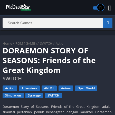
Home
/
ROM ( GAME )
/
SWITCH
/
Action
DORAEMON STORY OF
SEASONS: Friends of the
Great Kingdom
SWITCH
Action
Adventure
ANIME
Anime
Open World
Simulation
Strategy
SWITCH
Doraemon Story of Seasons: Friends of the Great Kingdom adalah
simulasi pertanian penuh kehangatan dengan karakter Doraemon,