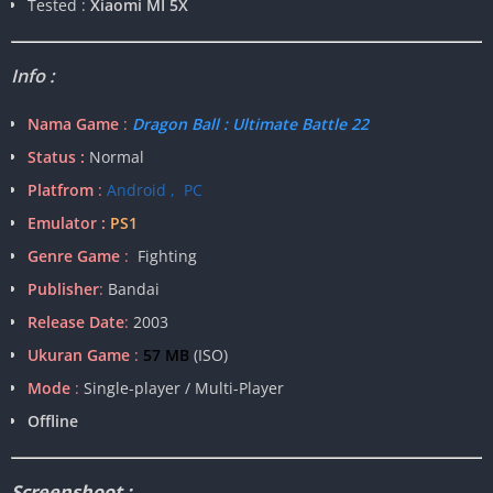
Tested :
Xiaomi MI 5X
Info :
Nama Game
:
Dragon Ball : Ultimate Battle 22
Status :
Normal
Platfrom
:
Android , PC
Emulator :
PS1
Genre Game
:
Fighting
Publisher
:
Bandai
Release Date
:
2003
Ukuran Game
:
57 MB
(ISO)
Mode
:
Single-player / Multi-Player
Offline
Screenshoot :