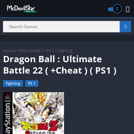
Home
/
ROM ( GAME )
/
PS 1
/
Fighting
Dragon Ball : Ultimate
Battle 22 ( +Cheat ) ( PS1 )
Fighting
PS 1