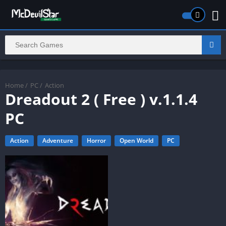
Home
/
PC
/
Action
Dreadout 2 ( Free ) v.1.1.4
PC
Action
Adventure
Horror
Open World
PC