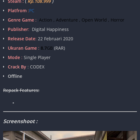
Steam :
(
Rp.108.999
)
Platfrom
:
PC
Genre Game
:
Action , Adventure , Open World , Horror
Publisher
:
Digital Happiness
Release Date
:
22 Februari 2020
Ukuran Game
:
8.7
GB
(RAR)
Mode
:
Single Player
Crack By
: CODEX
Offline
Repack Features:
•
Screenshoot :