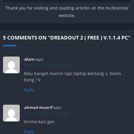
Thank you for visiting and reading articles on the mcdevilstar
website.
5 COMMENTS ON "DREADOUT 2 ( FREE ) V.1.1.4 PC"
Alam
says:
February 25, 2020 at 5:29 pm
Mau banget mainin tapi laptop kentang :(, beliin
bang :”V
Reply
ahmad muarif
says:
August 17, 2020 at 5:02 pm
terima kasi gan
Reply