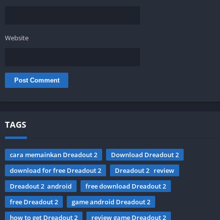
Website
TAGS
cara memainkan Dreadout 2
Download Dreadout 2
download for free Dreadout 2
Dreadout 2 review
Dreadout 2 android
free download Dreadout 2
free Dreadout 2
game android Dreadout 2
how to get Dreadout 2
review game Dreadout 2