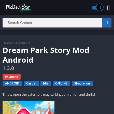
Home
/
ANDROID
Dream Park Story Mod
Android
1.3.0
Payment
ANDROID
Casual
Idle
OFFLINE
Simulation
Throw open the gates to a magical kingdom of fun and thrills!