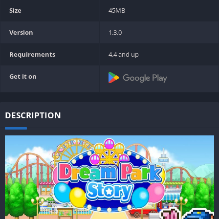
Size
45MB
Version
1.3.0
Requirements
4.4 and up
Get it on
DESCRIPTION