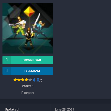
DOWNLOAD
TELEGRAM
4.0
/5
Votes:
1
Report
Updated
June 23, 2021