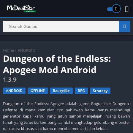
Home
/
ANDROID
Dungeon of the Endless:
Apogee Mod Android
1.3.9
ANDROID
OFFLINE
Rougelike
RPG
Strategy
Dungeon of the Endless: Apogee adalah game Rogue-Like Dungeon-
Defense di mana kamudan tim pahlawan kamu harus melindungi
generator kapal kamu yang jatuh sambil menjelajahi ruang bawah
tanah yang terus berkembang, sambil menghadapi gelombang monster
dan acara khusus saat kamu mencoba mencari jalan keluar.