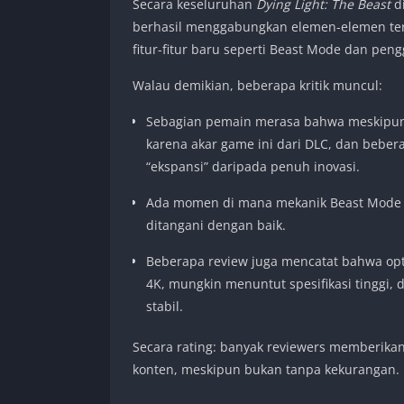
Secara keseluruhan
Dying Light: The Beast
di
berhasil menggabungkan elemen-elemen terb
fitur-fitur baru seperti Beast Mode dan peng
Walau demikian, beberapa kritik muncul:
Sebagian pemain merasa bahwa meskipun in
karena akar game ini dari DLC, dan bebera
“ekspansi” daripada penuh inovasi.
Ada momen di mana mekanik Beast Mode da
ditangani dengan baik.
Beberapa review juga mencatat bahwa opti
4K, mungkin menuntut spesifikasi tinggi,
stabil.
Secara rating: banyak reviewers memberikan
konten, meskipun bukan tanpa kekurangan.