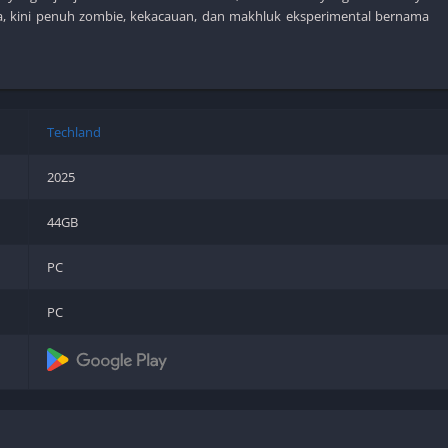
Shooter
a, kini penuh zombie, kekacauan, dan makhluk eksperimental bernama
Stealth
Strategy
Survival
Techland
2025
PS
44GB
PC
PC