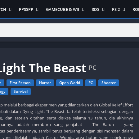
TCH
PPSSPP
GAMECUBE & WII
3DS
PS 2
RO
ua Game Switch
Semua Game PPSSPP
Semua Game Gamecube
Semua Game N 3DS
Semua Game 
Ni
WII
enture
Adventure
Platform
Multiplayer
Platform
on
Action
Puzzle
Racing
Puzzle
iplayer
Card
RPG
RPG
Racing
ng
Fighting
Shooter
Sport
S
Light The Beast
RPG
Hack and Slash
Simulasi
Stealth
PC
Shooter
tegy
Horror
Strategy
PS 
Strategy
e
First Person
Horror
Open World
PC
Shooter
lation
MultiPlayer
egy
Survival
 Like
Open World
t
Platform
p melalui berbagai eksperimen yang dilancarkan oleh Global Relief Effort
bali dalam Dying Light: The Beast. Ia telah terinfeksi sebagian dengan
tegy
Puzzle
), dan setelah ditahan serta disiksa selama 13 tahun, dia akhirnya
Sport
Tujuannya adalah memburu sang penjahat — The Baron — yang
as penderitaannya, sambil terus berjuang dengan sisi monster dalam
RPG
ia yang dijelajahi adalah Castor Woods, area hutan yang sebelumnya