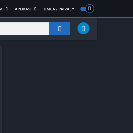
M
APLIKASI
DMCA / PRIVACY
PS 2
ntendo DS
Semua APLIKASI
Semua Game NDS
Alat
RPG
Art&Design
Shooter
Emulator
ide Scrolling
Foto
Survival
Internet
1
Video
Semua Game PS 1
Sosial
Action
Adventure
Card
Fighting
Horror