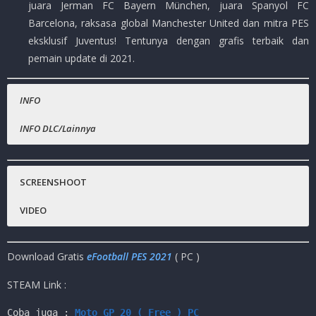
juara Jerman FC Bayern München, juara Spanyol FC
Barcelona, raksasa global Manchester United dan mitra PES
eksklusif Juventus! Tentunya dengan grafis terbaik dan
pemain update di 2021.
INFO
INFO DLC/Lainnya
Nama Game
Semya Seasoin Update.
:
eFootball PES 2021
Steam :
(
Rp.xxxxxxx )
SCREENSHOOT
Platfrom
:
PC
VIDEO
Genre Game
:
Sport
Publisher
:
KONAMI
Download Gratis
eFootball PES 2021
( PC )
Release Date
:
15 Sep, 2020
Ukuran Game
:
33GB ( 3GB/Part )
(RAR)
STEAM Link :
Crack By
: DARKSiDERS
Coba juga : 
Moto GP 20 ( Free ) PC