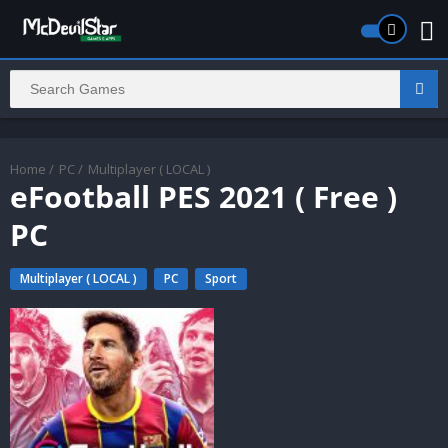
Home
/
PC
/
Multiplayer ( LOCAL )
eFootball PES 2021 ( Free )
PC
Multiplayer ( LOCAL )
PC
Sport