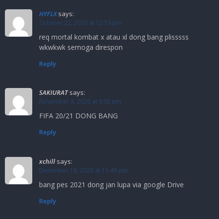
HYFLX
says:
October 22, 2020 at 12:59 pm
req mortal kombat x atau xl dong bang plisssss
wkwkwk semoga direspon
Reply
SAKIURAT
says:
November 3, 2020 at 9:05 pm
FIFA 20/21 DONG BANG
Reply
xchill
says:
December 18, 2020 at 11:49 pm
bang pes 2021 dong jan lupa via google Drive
Reply