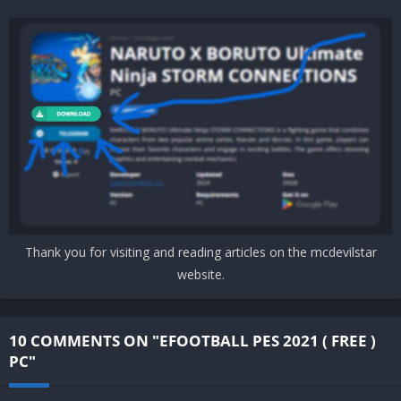
Additional Notes:
Resolution 1280 x 720
Recomended
Requires a 64-bit processor and operating system
OS:
Windows 10 – 64bit
Processor:
Intel Core i7-3770 / AMD FX 8350
Memory:
8 GB RAM
Graphics:
NVIDIA GTX 760 / AMD Radeon R9 270X
Storage:
11 GB available space
Thank you for visiting and reading articles on the mcdevilstar
Additional Notes:
Resolution 1280 x 720
website.
10 COMMENTS ON "EFOOTBALL PES 2021 ( FREE )
PC"