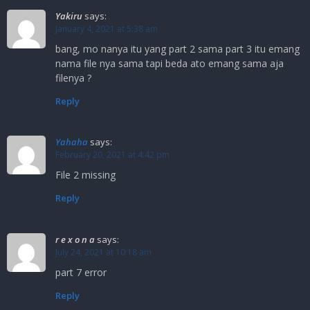
Yakiru
says:
January 4, 2021 at 5:38 am
bang, mo nanya itu yang part 2 sama part 3 itu emang
nama file nya sama tapi beda ato emang sama aja
filenya ?
Reply
Yahaha
says:
February 20, 2021 at 4:42 pm
File 2 missing
Reply
r e x o n a
says:
July 24, 2021 at 10:18 am
part 7 error
Reply