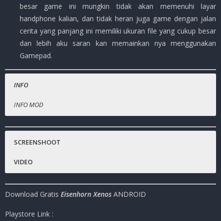
besar game ini mungkin tidak akan memenuhi layar
handphone kalian, dan tidak heran juga game dengan jalan
cerita yang panjang ini memiliki ukuran file yang cukup besar
dan lebih aku saran kan memainkan nya menggunakan
Gamepad.
INFO
INFO MOD
Nama Game
Gratis.
:
Eisenhorn Xenos
Harga Playstore
:
( – )
SCREENSHOOT
Status :
MOD
VIDEO
Platfrom
:
ANDROID
Genre Game
:
Adventure , Action , Hack n Slash
Download Gratis
Eisenhorn Xenos
ANDROID
Publisher
:
Pixel Hero Games.
Ukuran Game
:
2.6GB
( RAR )
Playstore Link :