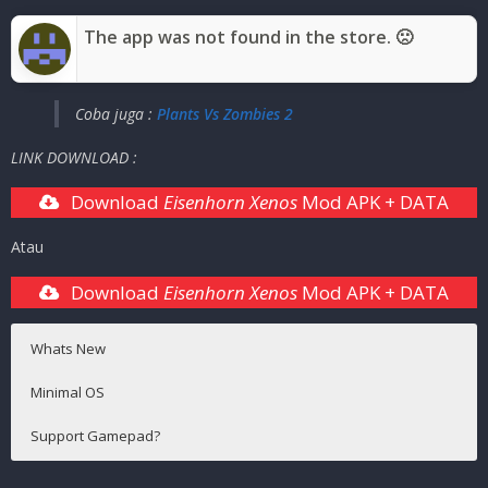
Mode
:
Solo ( OFFLINE )
The app was not found in the store. 🙁
Coba juga :
Plants Vs Zombies 2
LINK DOWNLOAD :
Download
Eisenhorn Xenos
Mod APK + DATA
Atau
Download
Eisenhorn Xenos
Mod APK + DATA
Whats New
Minimal OS
Support Gamepad?
Android 8.0+
Support Gamepad