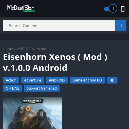
Home
/
ANDROID
/
Action
Eisenhorn Xenos ( Mod )
v.1.0.0 Android
Action
Adventure
ANDROID
Game Android HD
HD
OFFLINE
Support Gamepad