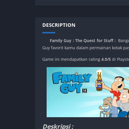
SPEK KENTANG
Puzzle
Shooter
Racing
Sport
Remastered
DESCRIPTION
Story Rich
Rougelike
Strategy
RPG
Family Guy : The Quest for Stuff :
Bangu
Survival
Shooter
Guy favorit kamu dalam permainan kotak pas
Visual Novel
Simulation
Game ini mendapatkan rating
4.0/5
di Playst
Support Gamepad
Sport
Strategy
Survival
Visual Novel
Deskripsi :