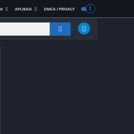
M
APLIKASI
DMCA / PRIVACY
PS 2
ntendo DS
Semua APLIKASI
Semua Game NDS
Alat
RPG
Art&Design
Shooter
Emulator
ide Scrolling
Foto
Survival
Internet
1
Video
Semua Game PS 1
Sosial
Action
Adventure
Card
Fighting
Horror