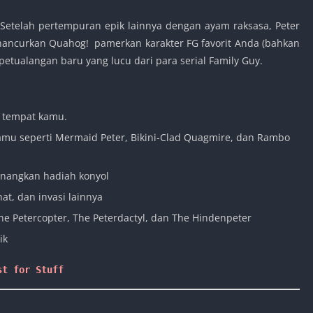
Setelah pertempuran epik lainnya dengan ayam raksasa, Peter
nghancurkan Quahog! pamerkan karakter FG favorit Anda (bahkan
tualangan baru yang lucu dari para serial Family Guy.
 tempat kamu.
amu seperti Mermaid Peter, Bikini-Clad Quagmire, dan Rambo
enangkan hadiah konyol
at, dan invasi lainnya
he Petercopter, The Peterdactyl, dan The Hindenpeter
ik
st for Stuff 