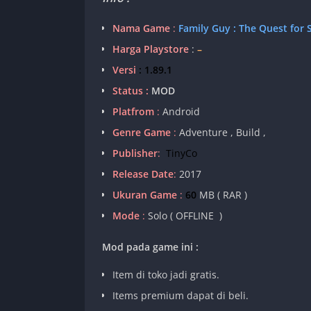
Nama Game
:
Family Guy : The Quest for S
Harga Playstore
:
–
Versi
: 1.89.1
Status :
MOD
Platfrom
:
Android
Genre Game
:
Adventure , Build ,
Publisher
:
TinyCo
Release Date
:
2017
Ukuran Game
:
60
MB ( RAR )
Mode
:
Solo ( OFFLINE )
Mod pada game ini :
Item di toko jadi gratis.
Items premium dapat di beli.