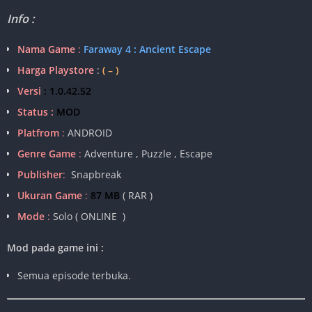
Info :
Nama Game
:
Faraway 4 : Ancient Escape
Harga Playstore
:
( – )
Versi
: 1.0.42.52
Status :
MOD
Platfrom
:
ANDROID
Genre Game
:
Adventure , Puzzle , Escape
Publisher
:
Snapbreak
Ukuran Game
:
87 MB
( RAR )
Mode
:
Solo ( ONLINE )
Mod pada game ini :
Semua episode terbuka.