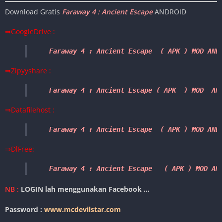
Download Gratis
Faraway 4 : Ancient Escape
ANDROID
⇒GoogleDrive :
Faraway 4 : Ancient Escape  ( APK ) MOD AND
⇒Zipyyshare :
Faraway 4 : Ancient Escape ( 
APK  
) MOD 
 AN
⇒Datafilehost :
Faraway 4 : Ancient Escape  ( 
APK 
) 
MOD
 AND
⇒DlFree:
Faraway 4 : Ancient Escape   ( APK ) MOD AN
NB :
LOGIN lah menggunakan Facebook …
Password :
www.mcdevilstar.com