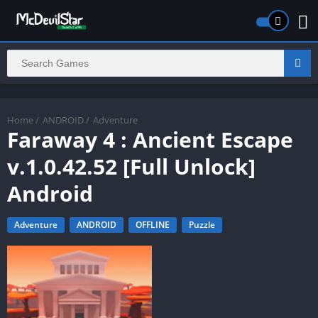
Home
/
ANDROID
/
Adventure
Faraway 4 : Ancient Escape
v.1.0.42.52 [Full Unlock]
Android
Adventure
ANDROID
OFFLINE
Puzzle