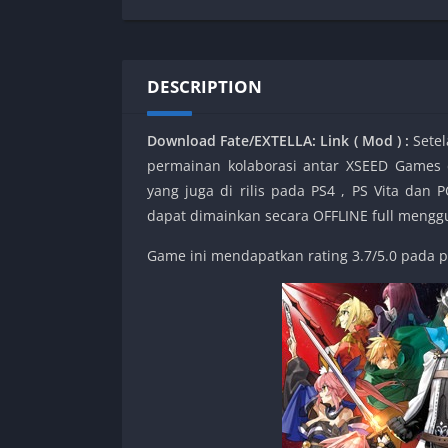
SPEK KENTANG
Puzzle
Shooter
Racing
Sport
Remastered
DESCRIPTION
Story Rich
Rougelike
Strategy
RPG
Download Fate/EXTELLA: Link ( Mod ) :
Sete
Survival
Shooter
permainan kolaborasi antar XSEED Games 
Visual Novel
Simulation
yang juga di rilis pada PS4 , PS Vita da
Support Gamepad
dapat dimainkan secara OFFLINE full meng
Sport
Game ini mendapatkan rating 3.7/5.0 pada p
Strategy
Survival
Visual Novel