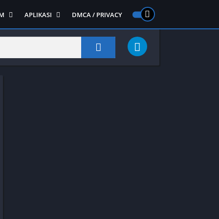
M
APLIKASI
DMCA / PRIVACY
PS 2
ntendo DS
Semua APLIKASI
Semua Game NDS
Alat
RPG
Art&Design
Shooter
Emulator
ide Scrolling
Foto
Survival
Internet
1
Video
Semua Game PS 1
Sosial
Action
Adventure
Card
Fighting
Horror