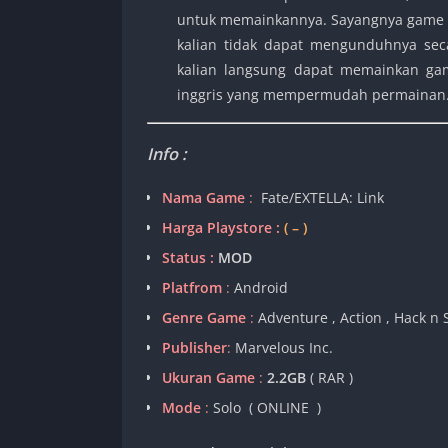
untuk memainkannya. Sayangnya game se
kalian tidak dapat mengunduhnya seca
kalian langsung dapat memainkan gam
inggris yang mempermudah permainan
Info :
Nama Game
:
Fate/EXTELLA: Link
Harga Playstore :
( – )
Status :
MOD
Platfrom
:
Android
Genre Game
:
Adventure , Action , Hack n 
Publisher
:
Marvelous Inc.
Ukuran Game
:
2.2GB
( RAR )
Mode
:
Solo ( ONLINE )