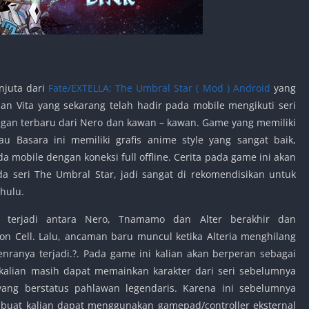
njuta dari
Fate/EXTELLA: The Umbral Star ( Mod ) Android
yang
dan Vita yang sekarang telah hadir pada mobile mengikuti seri
an terbaru dari Nero dan kawan – kawan. Game yang memiliki
au Basara ini memiliki grafis anime style yang sangat baik,
a mobile dengan koneksi full offline. Cerita pada game ini akan
da seri The Umbral Star, jadi sangat di rekomendisikan untuk
hulu.
g terjadi antara Nero, Tnamamo dan Alter berakhir dan
n Cell. Lalu, ancaman baru muncul ketika Alteria menghilang
enranya terjadi.?. Pada game ini kalian akan berperan sebagai
kalian masih dapat memainkan karakter dari seri sebelumnya
ang berstatus pahlawan legendaris. Karena ini sebelumnya
uat kalian dapat menggunakan gamepad/controller eksternal