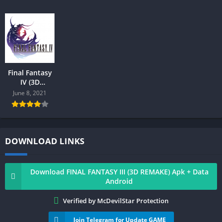
Final Fantasy
IV (3D
REMAKE) Mod
June 8, 2021
Android
DOWNLOAD LINKS
Download FINAL FANTASY III (3D REMAKE) Apk + Data
Android
Verified by McDevilStar Protection
Join Telegram for Update GAME