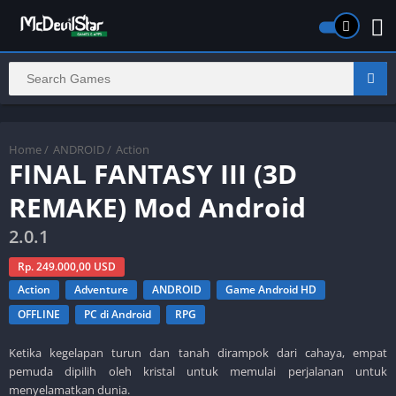
Home
/
ANDROID
/
Action
FINAL FANTASY III (3D
REMAKE) Mod Android
2.0.1
Rp. 249.000,00 USD
Action
Adventure
ANDROID
Game Android HD
OFFLINE
PC di Android
RPG
Ketika kegelapan turun dan tanah dirampok dari cahaya, empat
pemuda dipilih oleh kristal untuk memulai perjalanan untuk
menyelamatkan dunia.