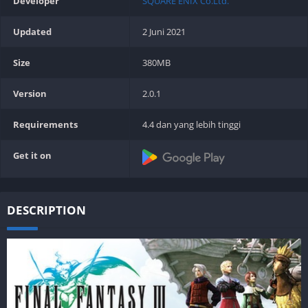
Developer
SQUARE ENIX Co.Ltd.
Updated
2 Juni 2021
Size
380MB
Version
2.0.1
Requirements
4.4 dan yang lebih tinggi
Get it on
DESCRIPTION