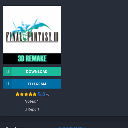
DOWNLOAD
TELEGRAM
5.0
/5
Votes:
1
Report