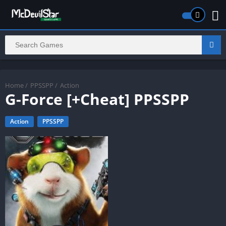
Home
/
PPSSPP
/
Action
G-Force [+Cheat] PPSSPP
Action
PPSSPP