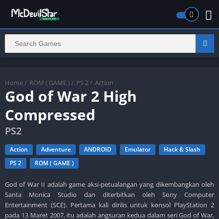
Home
/
ROM ( GAME )
/
PS 2
/
Action
God of War 2 High
Compressed
PS2
Action
Adventure
ANDROID
Emulator
Hack & Slash
PS 2
ROM ( GAME )
God of War II adalah game aksi-petualangan yang dikembangkan oleh
Santa Monica Studio dan diterbitkan oleh Sony Computer
Entertainment (SCE). Pertama kali dirilis untuk konsol PlayStation 2
pada 13 Maret 2007, itu adalah angsuran kedua dalam seri God of War,